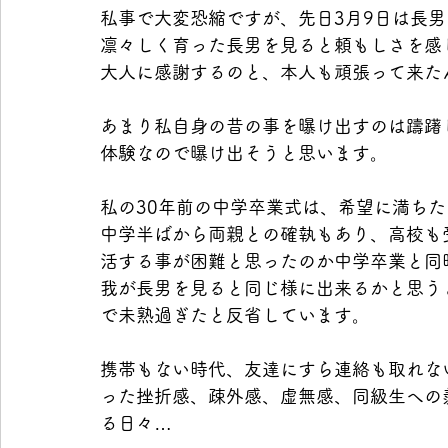
私事で大変恐縮ですが、先日3月9日は長
凛々しく育った長男を見ると頼もしさを感
大人に感謝するのと、本人も頑張って来た
あまり私自身の昔の事を曝け出すのは躊躇
体験なので曝け出そうと思います。
私の30年前の中学卒業式は、希望に満ち
中学半ばから両親との確執もあり、高校も
活する事が困難と思ったのか中学卒業と同
我が長男を見ると同じ様に出来るかと思う
で未熟過ぎたと反省しています。
携帯もない時代、友達にすら連絡も取れな
った挫折感、疎外感、虚無感、同級生への
る日々…