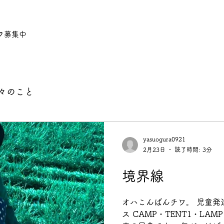
フ募集中
々のこと
yasuogura0921
2月23日
読了時間: 3分
境界線
オハこんばんチワ。 児童発
ス CAMP・TENT1・LAM