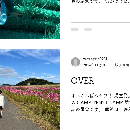
表の尾倉です。 気がつけば、
しぶりの投稿になります。 
さんうどん」が関東へ進出
に受け入れられていくのを
ました。 同時に、AIや自
率よく、正確に動くほどに、
うなものが 少しずつ遠ざか
ています。 2025年、政治
害、世界情勢の不安など、 
yasuogura0921
た一年だったように思います
2024年11月10日
読了時間:
てもよかった裏側が流れ込み
ぶられることも 少なくあり
OVER
後80年を機に、 大好きなNu
れ、 ZORNの「戦争と少
オハこんばんチワ！ 児童発
聴きながら、 この平和が決
ス CAMP TENT1 LAMP
国の礎を築いてくれた祖先
表の尾倉です。 季節は、晩
に年末の気配を感じる今日
しないうちに今年1年が終わり