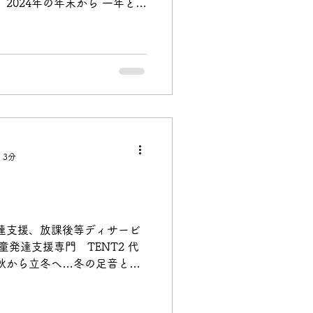
2024年の年末から 一年と少
２０２４年末、地元の味「資
し、北九州の庶民の味が全国
勝手ながら誇らしく思ってい
動化が進み、 あらゆるものが効
 人のぬくもりや手触りのよ
っていく寂しさも同時に感じ
不信や物価上昇、 人口減少や災
どこか息苦しい空気をまとっ
。 SNSを開けば、 知らなく
 3分
、 怒りや無力感に心が揺さ
ませんでした。 そんな中、戦
jabesの楽曲に歌詞が添えら
女」が世に出ました。 その曲を
達支援、放課後等ディサービ
して当たり前ではないこと、
 児童発達支援専門 TENT2 代
や先
秋から立冬へ…冬の足音と共
この頃…気が付けば、2ヶ月も
ます…早い…...