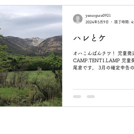
yasuogura0921
2024年5月9日
読了時間: 4
ハレとケ
オハこんばんチワ！ 児童発
CAMP.TENT1.LAMP 
尾倉です。 3月の確定申告
ぎ…気が付けばGWも終わり
月半…早い…...