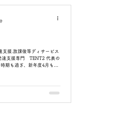
分
達支援.放課後等ディサービス
児童発達支援専門 TENT2 代表の
の時期も過ぎ、新年度4月も過
ました。 あっと言う間に早5