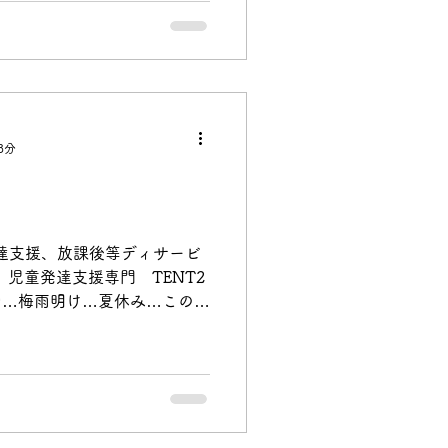
3分
達支援、放課後等ディサービ
P 、児童発達支援専門 TENT2
旬…梅雨明け…夏休み…このワ
応が出る保護者の方もいらっ
...