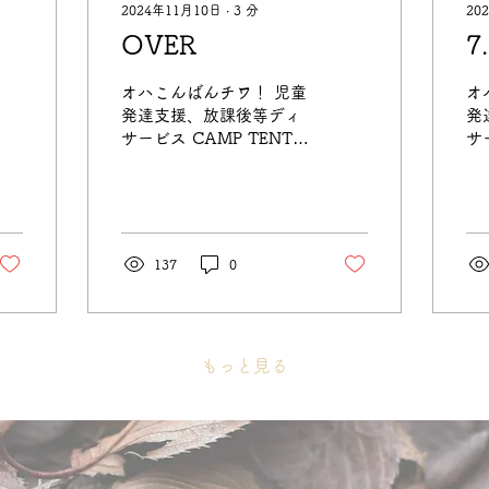
2024年11月10日
∙
3
分
20
OVER
オハこんばんチワ！ 児童
オ
発達支援、放課後等ディ
発
サービス CAMP TENT1
サ
LAMP 児童発達支援専
T
門 TENT2 代表の尾倉
達
です。 季節は、晩秋から
表
立冬へ…冬の足音と共に
旬
年末の気配を感じる今日
こ
137
0
この頃…気が付けば、2
ル
ヶ月もしないうちに今年
の
1年が終わります…早
は
い…...
もっと見る