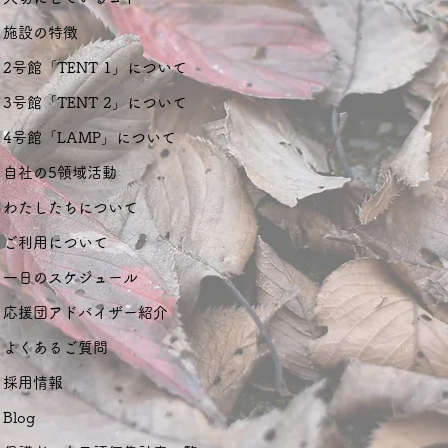
施設の特徴
2号館「TENT 1」について
3号館「TENT 2」について
4号館「LAMP」について
自社の5領域活動
わたしたちについて
ご利用について
一日のスケジュール
応援団アドバイザー紹介
よくあるご質問
採用情報
Blog