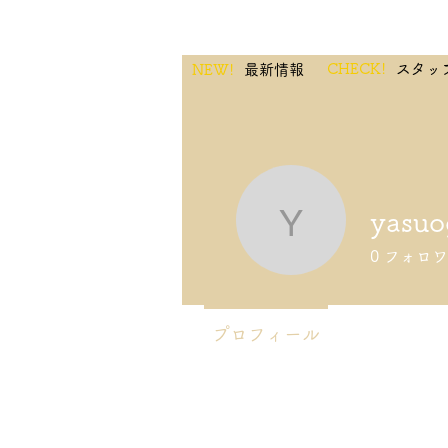
CHECK!
スタッ
NEW!
最新情報
yasuo
yasuogur
0
フォロワ
プロフィール