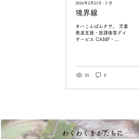
2026年2月23日
∙
3
分
境界線
オハこんばんチワ。 児童
発達支援・放課後等デイ
サービス CAMP・
TENT1・LAMP 児童発
達支援専門 TENT2 代表
の尾倉です。 気がつけ
ば、2024年の年末から
一年と少しぶりの投稿に
55
0
なります。 ２０２４年
末、地元の味「資さんう
どん」が関東へ進出し、
北九州の庶民の味が全国
に受け入れられていくの
を勝手ながら誇らしく思
っていました。 同時に、
AIや自動化が進み、 あら
ゆるものが効率よく、正
​わくわくをかたちに
確に動くほどに、 人のぬ