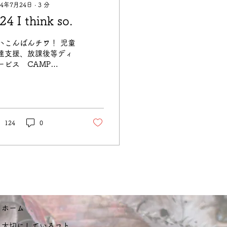
24年7月24日
∙
3
分
7.24 I think so.
ハこんばんチワ！ 児童
達支援、放課後等ディ
ービス CAMP
ENT1 LAMP 、児童発
支援専門 TENT2の代
の尾倉です。 7月中
…梅雨明け…夏休み…
のワードに何故かアレ
124
0
ギー反応が出る保護者
方もいらっしゃるので
ないでしょうか？...
ホーム
大切にしているコト