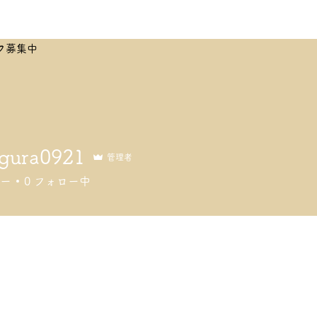
フ募集中
gura0921
管理者
a0921
ー
0
フォロー中