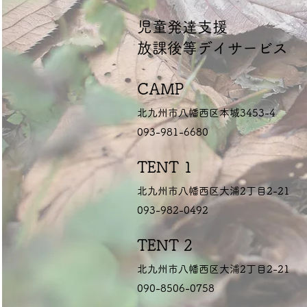
くもりや手触りのような
​児童発達支援
ものが 少しずつ遠ざかっ
ていく寂しさも同時に感
放課後等デイサービス
じています。 2025年、
政治不信や物価上昇、 人
口減少や災害、世界情勢
CAMP
の不安など、 どこか息苦
しい空気をまとった一年
北九州市八幡西区本城3453-4
だったように思います。
093-981-6680
SNSを開けば、 知らなく
てもよかった裏側が流れ
TENT 1
込み、 怒りや無力感に心
が揺さぶられることも 少
北九州市八幡西区大浦2丁目2-21
なくありませんでした。
093-982-0492
そんな中、戦後80年を機
に、 大好きなNujabesの
楽曲に歌詞が添えられ、
TENT 2
ZORNの「戦争と少女」
北九州市八幡西区大浦2丁目2-21
が世に出ました。 その曲
を聴きながら、 この平和
090-8506-0758
が決して当たり前ではな