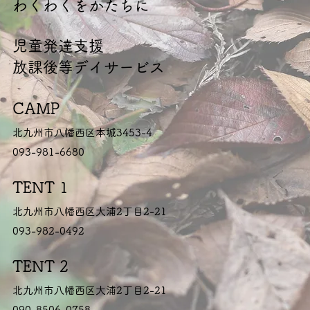
​わくわくをかたちに
​児童発達支援
放課後等デイサービス
CAMP
北九州市八幡西区本城3453-4
093-981-6680
TENT 1
北九州市八幡西区大浦2丁目2-21
093-982-0492
TENT 2
北九州市八幡西区大浦2丁目2-21
090-8506-0758