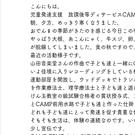
こんにちは。
児童発達支援　放課後等ディサービスCAMP
朝、夕方、めっきり寒くなりました。　
おでん🍢の季節がきたのを感じる今日こ
やっぱり大根、糸こんにゃく、牛スジ、卵
が脱線してしまいました。食の秋ですので
最近の活動様子です。
山田音楽堂さんの作曲で子ども達と一緒に
いよ佳境に入りレコーディングをしている
運動部屋を開放し、ウッドデッキでトラン
を作業療法士、理学療法士と子ども達と遊
けん玉教室の級試験合格者の賞状授与式、
とCAMP前用水路で子ども達と作った仕掛
どれも子ども達にとって発達を促す貴重な
そもそも生活は、体験の連続なのです。い
少し宣伝です。