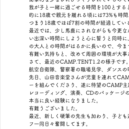
我が子と一緒に過ごせる時間を100とする
的に18歳で親元を離れる頃には73%も時
つまり18歳でほぼ7割の時間が経過してい
最近では、少し馬鹿にされながらも今更な
い出深い時間にしようと心に誓うと同時に
の大人との時間がはるかに長いので、今ま
有難い気持ちと、改めて周囲の環境が大事
さて、最近のCAMP.TENT1.2の様子です
航空自衛隊、警察署の職場見学、ダンスの
先日、山田音楽堂さんが児童を連れてCA
ーを組んでくださり、遂に待望のCAMP
レコーディング、演奏、CDのパッケージ
本当に良い経験になりました。
有難うございました。
最近、新しく硬筆の先生も加わり、子ども
フ一同日々奮闘してます。