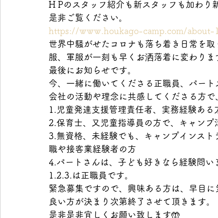
H Pのスタッフ紹介も新スタッフも加わり
是非ご覧ください。
https://www.houkago-camp.com/about-
世界中騒がせたコロナも落ち着き日常を取
服、軍服が一刻も早くお洒落着に変わりま
最後にお知らせです。
今、一緒に働いてくださる正職員、パート
会社の活動や理念に共感してくださる方で
1.児童発達支援管理責任者、実務経験ある
2.保育士、又児童指導員の方で、キャンプ
3.無資格、未経験でも、キャンプインス
職や接客業経験者の方
4.パートさんは、子ども好きなら経験問い
1.2.3.は正職員です。
緊急募集ですので、興味ある方は、早目に
良い方が決まり次第終了させて頂きます。
是非是非宜しくお願い致します🤲