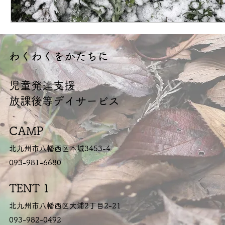
​わくわくをかたちに
​児童発達支援
放課後等デイサービス
CAMP
北九州市八幡西区本城3453-4
093-981-6680
TENT 1
北九州市八幡西区大浦2丁目2-21
093-982-0492