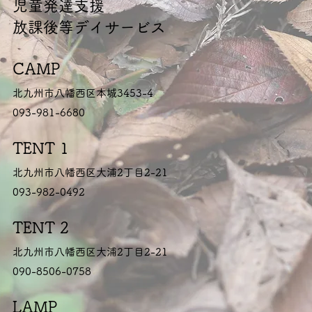
​児童発達支援
放課後等デイサービス
CAMP
北九州市八幡西区本城3453-4
093-981-6680
TENT 1
北九州市八幡西区大浦2丁目2-21
093-982-0492
TENT 2
北九州市八幡西区大浦2丁目2-21
090-8506-0758
LAMP