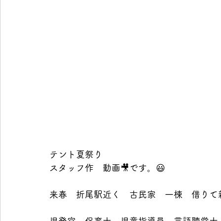
テント夏祭り
スタッフ作　動画🎥です。😃
来春　折尾駅近く　古民家　一棟　借りて新