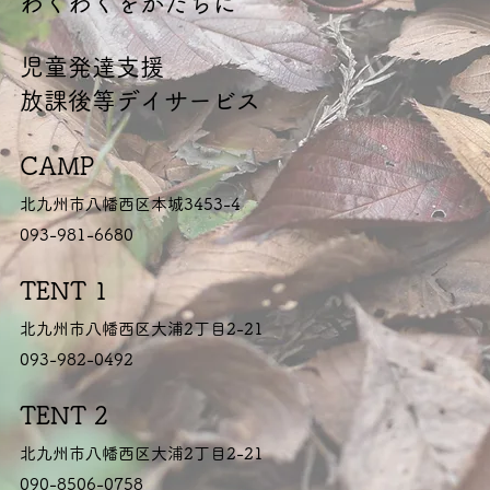
​わくわくをかたちに
​児童発達支援
放課後等デイサービス
CAMP
北九州市八幡西区本城3453-4
093-981-6680
TENT 1
北九州市八幡西区大浦2丁目2-21
093-982-0492
TENT 2
北九州市八幡西区大浦2丁目2-21
090-8506-0758