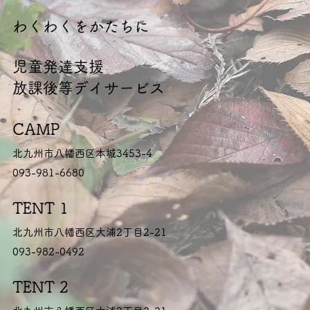
​わくわくをかたちに
​児童発達支援
放課後等デイサービス
CAMP
北九州市八幡西区本城3453-4
093-981-6680
TENT 1
北九州市八幡西区大浦2丁目2-21
093-982-0492
TENT 2