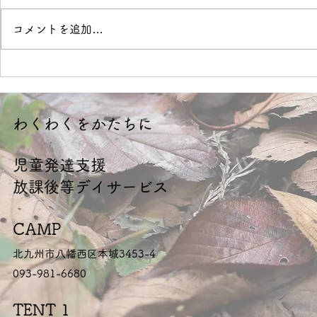
境界線
OVER
コメントを追加…
​わくわくをかたちに
​児童発達支援
放課後等デイサービス
CAMP
北九州市八幡西区本城3453-4
093-981-6680
TENT 1