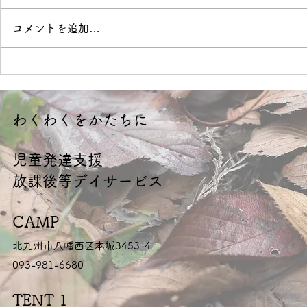
境界線
OVER
コメントを追加…
​わくわくをかたちに
​児童発達支援
放課後等デイサービス
CAMP
北九州市八幡西区本城3453-4
093-981-6680
TENT 1