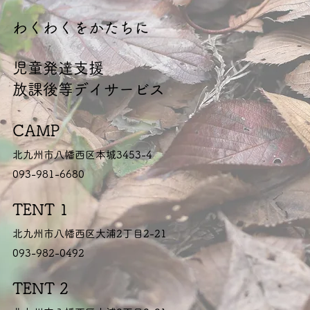
​わくわくをかたちに
​児童発達支援
放課後等デイサービス
CAMP
北九州市八幡西区本城3453-4
093-981-6680
TENT 1
北九州市八幡西区大浦2丁目2-21
093-982-0492
TENT 2