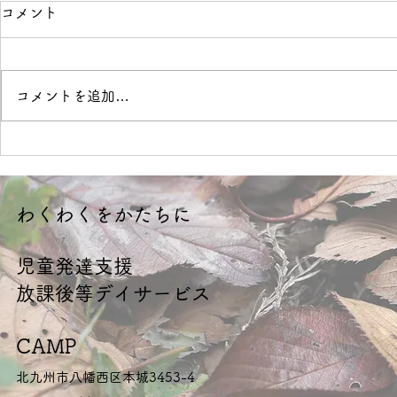
コメント
施設の事
ウッドデッ
コメントを追加…
​わくわくをかたちに
​児童発達支援
放課後等デイサービス
CAMP
北九州市八幡西区本城3453-4