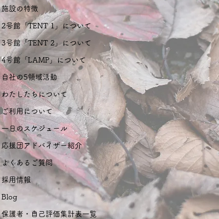
施設の特徴
2号館「TENT 1」について
3号館「TENT 2」について
4号館「LAMP」について
自社の5領域活動
わたしたちについて
ご利用について
一日のスケジュール
応援団アドバイザー紹介
よくあるご質問
採用情報
Blog
保護者・自己評価集計表一覧