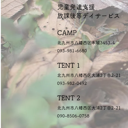
​児童発達支援
放課後等デイサービス
CAMP
北九州市八幡西区本城3453-4
093-981-6680
TENT 1
北九州市八幡西区大浦2丁目2-21
093-982-0492
TENT 2
北九州市八幡西区大浦2丁目2-21
090-8506-0758