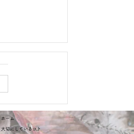
は、雪☃️
ホーム
大切にしているコト