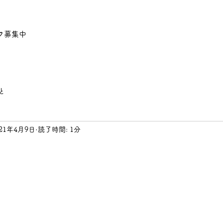
フ募集中
と
021年4月9日
読了時間: 1分