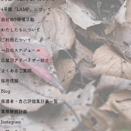
4号館「LAMP」について
自社の5領域活動
わたしたちについて
ご利用について
一日のスケジュール
応援団アドバイザー紹介
よくあるご質問
採用情報
Blog
保護者・自己評価集計表一覧
業務継続計画
Instagram