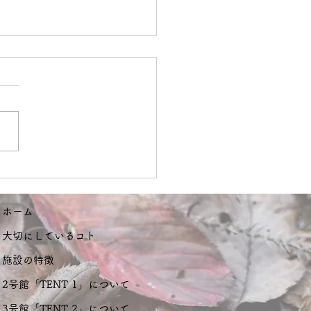
7.24 I think so.
ホーム
大切にしているコト
施設の特徴
2号館「TENT 1」について
3号館「TENT 2」について