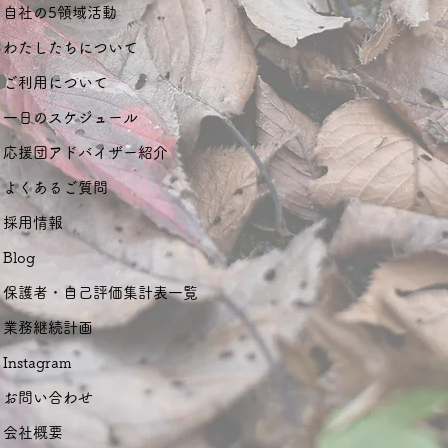
自社の5領域活動
わたしたちについて
ご利用について
一日のスケジュール
応援団アドバイザー紹介
よくあるご質問
採用情報
Blog
保護者・自己評価集計表一覧
業務継続計画
Instagram
お問い合わせ
会社概要