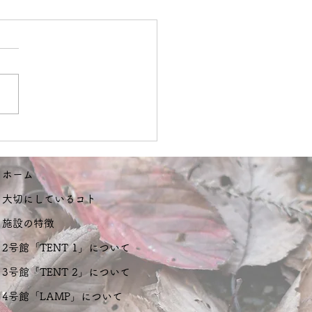
7.24 I think so.
ホーム
大切にしているコト
施設の特徴
2号館「TENT 1」について
3号館「TENT 2」について
4号館「LAMP」について