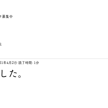
フ募集中
と
021年4月2日
読了時間: 1分
した。