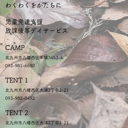
​わくわくをかたちに
​児童発達支援
放課後等デイサービス
CAMP
北九州市八幡西区本城3453-4
093-981-6680
TENT 1
北九州市八幡西区大浦2丁目2-21
093-982-0492
TENT 2
北九州市八幡西区大浦2丁目2-21