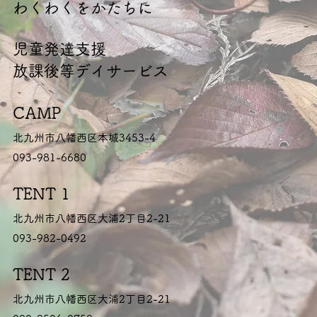
​わくわくをかたちに
​児童発達支援
放課後等デイサービス
CAMP
北九州市八幡西区本城3453-4
093-981-6680
TENT 1
北九州市八幡西区大浦2丁目2-21
093-982-0492
TENT 2
北九州市八幡西区大浦2丁目2-21