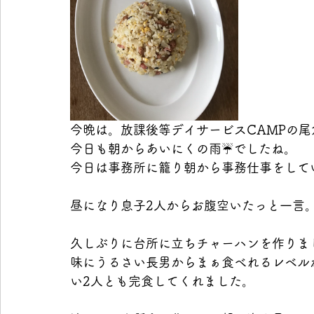
今晩は。放課後等デイサービスCAMPの尾
今日も朝からあいにくの雨☔️でしたね。
今日は事務所に籠り朝から事務仕事をして
昼になり息子2人からお腹空いたっと一言
久しぶりに台所に立ちチャーハンを作りま
味にうるさい長男からまぁ食べれるレベル
い2人とも完食してくれました。