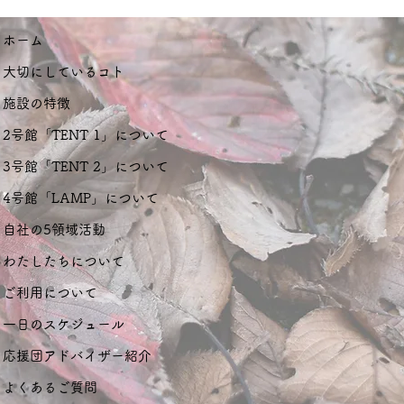
ホーム
大切にしているコト
施設の特徴
2号館「TENT 1」について
3号館「TENT 2」について
4号館「LAMP」について
自社の5領域活動
わたしたちについて
ご利用について
一日のスケジュール
応援団アドバイザー紹介
よくあるご質問