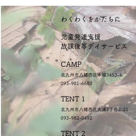
​わくわくをかたちに
​児童発達支援
放課後等デイサービス
CAMP
北九州市八幡西区本城3453-4
093-981-6680
TENT 1
北九州市八幡西区大浦2丁目2-21
093-982-0492
TENT 2