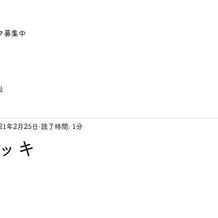
フ募集中
と
021年2月25日
読了時間: 1分
ッキ